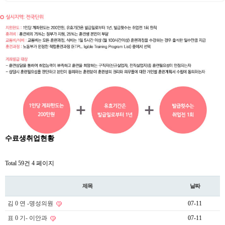
수료생취업현황
Total 59건
4 페이지
제목
날짜
김 0 연 -명성의원
07-11
표 0 기- 이안과
07-11