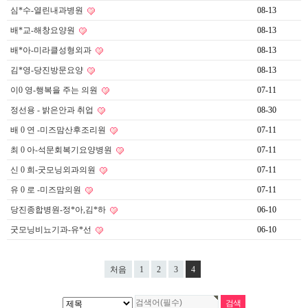
심*수-열린내과병원
08-13
배*교-해창요양원
08-13
배*아-미라클성형외과
08-13
김*영-당진방문요양
08-13
이0 영-행복을 주는 의원
07-11
정선용 - 밝은안과 취업
08-30
배 0 연 -미즈맘산후조리원
07-11
최 0 아-석문회복기요양병원
07-11
신 0 희-굿모닝외과의원
07-11
유 0 로 -미즈맘의원
07-11
당진종합병원-정*아,김*하
06-10
굿모닝비뇨기과-유*선
06-10
처음
1
2
3
4