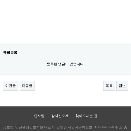
댓글목록
등록된 댓글이 없습니다.
이전글
다음글
목록
답변
인사말
강사진소개
찾아오시는 길
상호명: 당진원당간호학원 대표자: 김연경 사업자등록번호: 311-90-67970 주소: 충