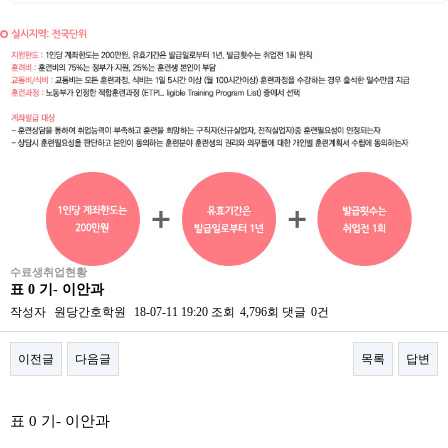
수료생취업현황
표 0 기- 이안과
작성자
원당간호학원
18-07-11 19:20
조회
4,796회
댓글
0건
이전글
다음글
목록
답변
본문
표 0 기- 이안과