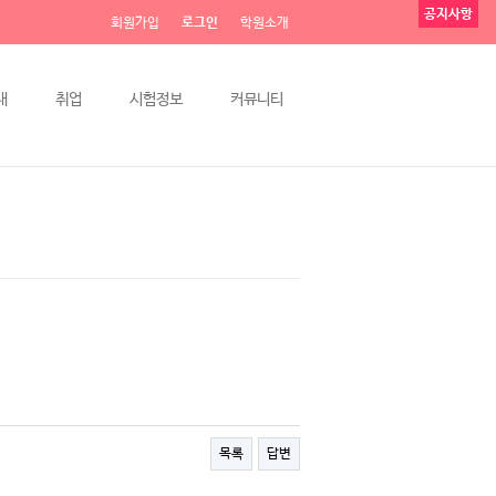
공지사항
회원가입
로그인
학원소개
내
취업
시험정보
커뮤니티
목록
답변