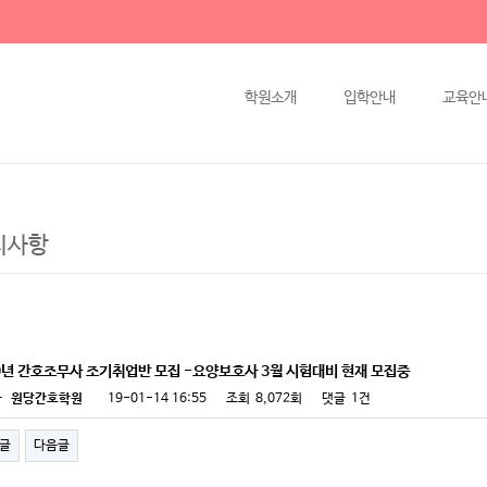
학원소개
입학안내
교육안
지사항
9년 간호조무사 조기취업반 모집 -요양보호사 3월 시험대비 현재 모집중
자
원당간호학원
19-01-14 16:55
조회
8,072회
댓글
1건
글
다음글