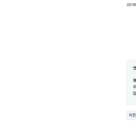
201
주
많
이전