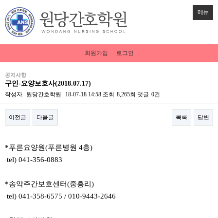
메뉴
회원가입
로그인
공지사항
구인-요양보호사(2018.07.17)
작성자
원당간호학원
18-07-18 14:58
조회
8,265회
댓글
0건
이전글
다음글
목록
답변
본문
*푸른요양원(푸른병원 4층)
tel) 041-356-0883
*송악주간보호센터(중흥리)
tel) 041-358-6575 / 010-9443-2646