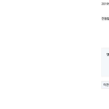
201
전원합
이전