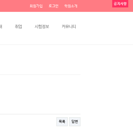
공지사항
회원가입
로그인
학원소개
내
취업
시험정보
커뮤니티
목록
답변