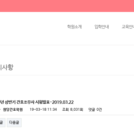
학원소개
입학안내
교육안
지사항
9년 상반기 간호조무사 시험발표-2019.03.22
자
원당간호학원
19-03-18 11:34
조회
8,031회
댓글
0건
글
다음글