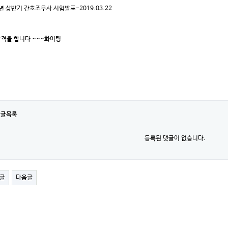
9년 상반기 간호조무사 시험발표-2019.03.22
격을 합니다 ~~~화이팅
댓글목록
등록된 댓글이 없습니다.
글
다음글