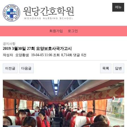
메뉴
회원가입
로그인
공지사항
2019 3월30일 27회 요양보호사국가고시
작성자
요양황샘
19-04-05 11:06
조회
8,714회
댓글
0건
이전글
다음글
목록
답변
본문