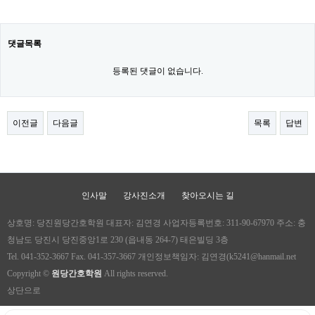
댓글목록
등록된 댓글이 없습니다.
이전글
다음글
목록
답변
인사말
강사진소개
찾아오시는 길
상호명: 당진원당간호학원 대표자: 김연경 사업자등록번호: 311-90-67970 주소: 충
청남도 당진시 당진중앙1로 230 (읍내동 264-7) 태은빌딩 3층
Tel. 041-352-3667 Fax. 041-357-3667 개인정보책임자: 김연경(k5241@hanmail.net
Copyright ©
원당간호학원
All rights reserved.
상단으로