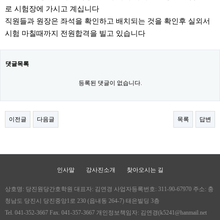
로 시험장에 가시고 계십니다
직원들과 원장은 좌석을 확인하고 배치되는 것을 확인후 실외서
시험 마칠때까지 전원합격을 빌고 있습니다
댓글목록
등록된 댓글이 없습니다.
이전글
다음글
목록
답변
인사말
강사진소개
찾아오시는 길
상호명: 당진원당간호학원 대표자: 김연경 사업자등록번호: 311-90-67970 주소: 충
청남도 당진시 당진중앙1로 230 (읍내동 264-7) 태은빌딩 3층
Tel. 041-352-3667 Fax. 041-357-3667 개인정보책임자: 김연경(k5241@hanmail.net