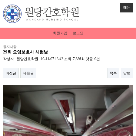
메뉴
회원가입
로그인
공지사항
29회 요양보호사 시험날
작성자
원당간호학원
19-11-07 13:42
조회
7,886회
댓글
0건
이전글
다음글
목록
답변
본문