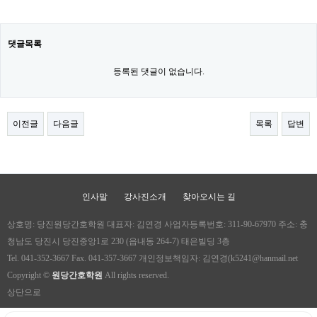
댓글목록
등록된 댓글이 없습니다.
이전글
다음글
목록
답변
인사말
강사진소개
찾아오시는 길
상호명: 당진원당간호학원 대표자: 김연경 사업자등록번호: 311-90-67970 주소: 충
청남도 당진시 당진중앙1로 230 (읍내동 264-7) 태은빌딩 3층
Tel. 041-352-3667 Fax. 041-357-3667 개인정보책임자: 김연경(k5241@hanmail.net
Copyright ©
원당간호학원
All rights reserved.
상단으로