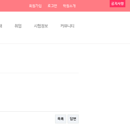
공지사항
회원가입
로그인
학원소개
내
취업
시험정보
커뮤니티
목록
답변