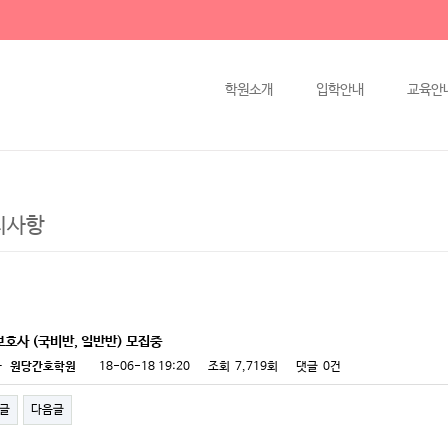
학원소개
입학안내
교육안
지사항
호사 (국비반, 일반반) 모집중
자
원당간호학원
18-06-18 19:20
조회
7,719회
댓글
0건
글
다음글