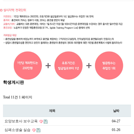
학생게시판
Total 11건
1 페이지
제목
날짜
요양보호사 보수교육
04-27
심폐소생술 실습
01-26