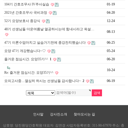
104기 간호조무사 IV주사실습
01-19
2021년 간호조무사 국비과정
04-20
52기 요양보호사 종강식
12-24
48기 선생님들 더운여름날 열공하시는데 힘내시라고 쑥설…
08-13
47기 이론수업마치고 실습가기전에 종강잔치했습니다
06-25
요양 47기 개강했습니다~♡
05-24
즐거운 점심시간. 요양35기^^
1
06-20
10-24
Re: 즐거운 점심시간. 요양35기^^
모의고사중....열심히 하시는 선생님들 감사합니다~
2
06-19
인사말
강사진소개
찾아오시는 길
상호명: 당진원당간호학원 대표자: 김연경 사업자등록번호: 311-90-67970 주소: 충